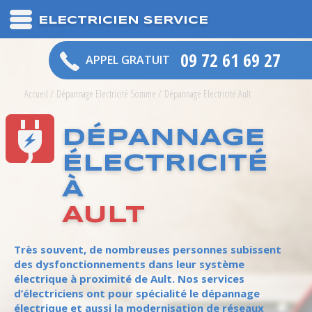
ELECTRICIEN SERVICE
09 72 61 69 27
APPEL GRATUIT
Accueil
/
Dépannage Electricité Somme
/
Dépannage Electricité Ault
DÉPANNAGE
ÉLECTRICITÉ
À
AULT
Très souvent, de nombreuses personnes subissent
des dysfonctionnements dans leur système
électrique à proximité de Ault. Nos services
d’électriciens ont pour spécialité le dépannage
électrique et aussi la modernisation de réseaux