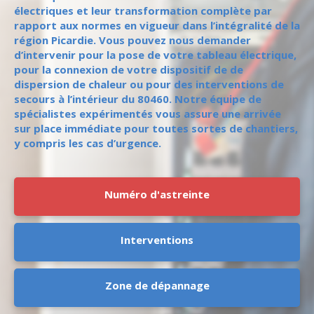
électriques et leur transformation complète par
rapport aux normes en vigueur dans l’intégralité de la
région Picardie. Vous pouvez nous demander
d’intervenir pour la pose de votre tableau électrique,
pour la connexion de votre dispositif de de
dispersion de chaleur ou pour des interventions de
secours à l’intérieur du 80460. Notre équipe de
spécialistes expérimentés vous assure une arrivée
sur place immédiate pour toutes sortes de chantiers,
y compris les cas d’urgence.
Numéro d'astreinte
Interventions
Zone de dépannage