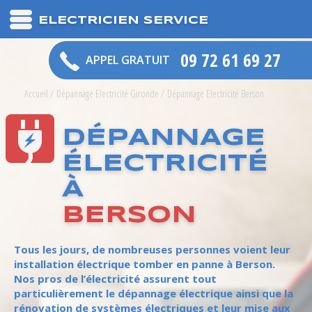
ELECTRICIEN SERVICE
09 72 61 69 27
APPEL GRATUIT
Accueil
/
Dépannage Electricité Gironde
/
Dépannage Electricité Berson
DÉPANNAGE
ÉLECTRICITÉ
À
BERSON
Tous les jours, de nombreuses personnes voient leur
installation électrique tomber en panne à Berson.
Nos pros de l’électricité assurent tout
particulièrement le dépannage électrique ainsi que la
rénovation de systèmes électriques et leur mise aux