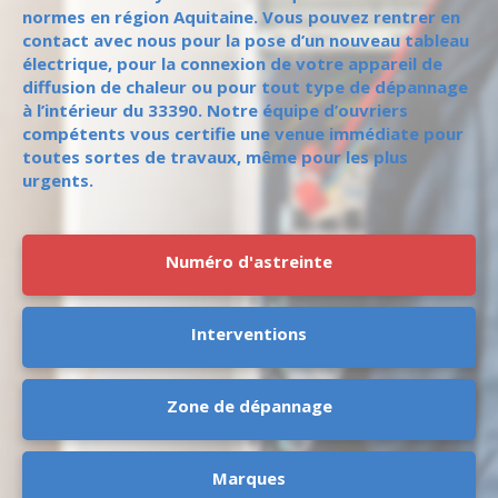
normes en région Aquitaine. Vous pouvez rentrer en
contact avec nous pour la pose d’un nouveau tableau
électrique, pour la connexion de votre appareil de
diffusion de chaleur ou pour tout type de dépannage
à l’intérieur du 33390. Notre équipe d’ouvriers
compétents vous certifie une venue immédiate pour
toutes sortes de travaux, même pour les plus
urgents.
Numéro d'astreinte
Interventions
Zone de dépannage
Marques