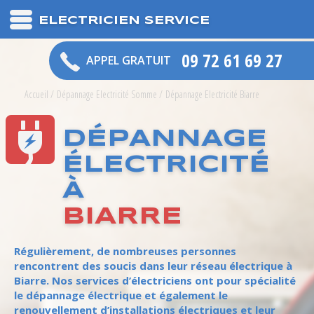
ELECTRICIEN SERVICE
09 72 61 69 27
APPEL GRATUIT
Accueil
/
Dépannage Electricité Somme
/
Dépannage Electricité Biarre
DÉPANNAGE
ÉLECTRICITÉ
À
BIARRE
Régulièrement, de nombreuses personnes
rencontrent des soucis dans leur réseau électrique à
Biarre. Nos services d’électriciens ont pour spécialité
le dépannage électrique et également le
renouvellement d’installations électriques et leur