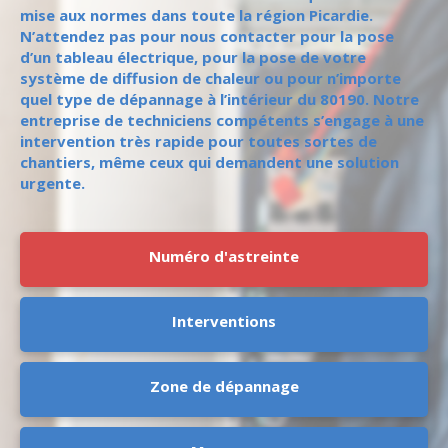
mise aux normes dans toute la région Picardie.
N’attendez pas pour nous contacter pour la pose
d’un tableau électrique, pour la pose de votre
système de diffusion de chaleur ou pour n’importe
quel type de dépannage à l’intérieur du 80190. Notre
entreprise de techniciens compétents s’engage à une
intervention très rapide pour toutes sortes de
chantiers, même ceux qui demandent une solution
urgente.
Numéro d'astreinte
Interventions
Zone de dépannage