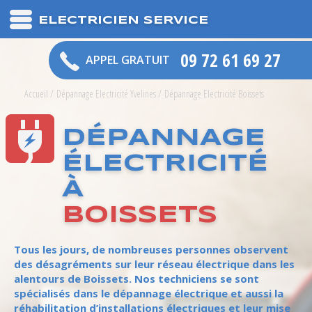
ELECTRICIEN SERVICE
09 72 61 69 27
APPEL GRATUIT
Accueil
/
Dépannage Electricité Yvelines
/
Dépannage Electricité Boissets
DÉPANNAGE
ÉLECTRICITÉ
À
BOISSETS
Tous les jours, de nombreuses personnes observent
des désagréments sur leur réseau électrique dans les
alentours de Boissets. Nos techniciens se sont
spécialisés dans le dépannage électrique et aussi la
réhabilitation d’installations électriques et leur mise