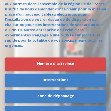
aux normes dans l’ensemble de la région Ile de France.
Il suffit de nous demander d’intervenir pour la mise en
place d’un nouveau tableau électrique, pour
l’installation de votre réseau de de dispersion de
chaleur ou pour des interventions de secours au sein
du 78910. Notre entreprise de techniciens
expérimentés s’engage à une arrivée sur place très
rapide pour la totalité de vos soucis, même pour les
urgences.
Numéro d'astreinte
Interventions
Zone de dépannage