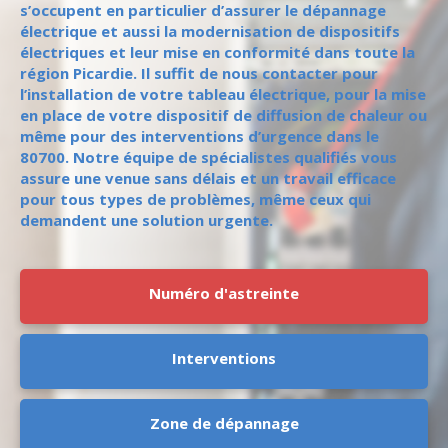
s’occupent en particulier d’assurer le dépannage
électrique et aussi la modernisation de dispositifs
électriques et leur mise en conformité dans toute la
région Picardie. Il suffit de nous contacter pour
l’installation de votre tableau électrique, pour la mise
en place de votre dispositif de diffusion de chaleur ou
même pour des interventions d’urgence dans le
80700. Notre équipe de spécialistes qualifiés vous
assure une venue sans délais et un travail efficace
pour tous types de problèmes, même ceux qui
demandent une solution urgente.
Numéro d'astreinte
Interventions
Zone de dépannage