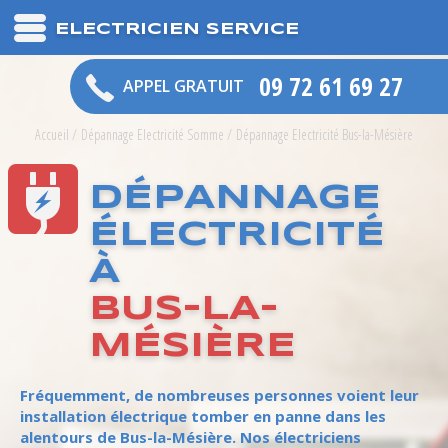
ELECTRICIEN SERVICE
09 72 61 69 27
APPEL GRATUIT
Accueil
/
Dépannage Electricité Somme
/
Dépannage Electricité Bus-la-Mésière
DÉPANNAGE
ÉLECTRICITÉ
À
BUS-LA-
MÉSIÈRE
Fréquemment, de nombreuses personnes voient leur
installation électrique tomber en panne dans les
alentours de Bus-la-Mésière. Nos électriciens