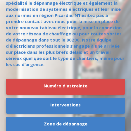
spécialité le dépannage électrique et également la
modernisation de systèmes électriques et leur mise
aux normes en région Picardie. N’hésitez pas à
prendre contact avec nous pour la mise en place de
votre nouveau tableau électrique, pour la connexion
de votre réseau de chauffage ou pour toutes sortes
de dépannage dans tout le 80290. Notre équipe
d’électriciens professionnels s’engage à une arrivée
sur place dans les plus brefs délais et un travail
sérieux quel que soit le type de chantiers, même pour
les cas d’urgence.
Numéro d'astreinte
Interventions
Zone de dépannage