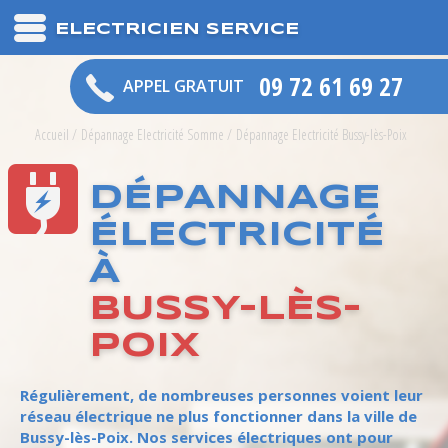
ELECTRICIEN SERVICE
09 72 61 69 27
APPEL GRATUIT
Accueil
/
Dépannage Electricité Somme
/
Dépannage Electricité Bussy-lès-Poix
DÉPANNAGE
ÉLECTRICITÉ
À
BUSSY-LÈS-
POIX
Régulièrement, de nombreuses personnes voient leur
réseau électrique ne plus fonctionner dans la ville de
Bussy-lès-Poix. Nos services électriques ont pour