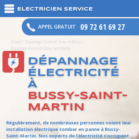
ELECTRICIEN SERVICE
09 72 61 69 27
APPEL GRATUIT
Accueil
/
Dépannage Electricité Seine-et-Marne
/
Dépannage Electricité Bussy-Saint-Martin
DÉPANNAGE
ÉLECTRICITÉ
À
BUSSY-SAINT-
MARTIN
Régulièrement, de nombreuses personnes voient leur
installation électrique tomber en panne à Bussy-
Saint-Martin. Nos experts de l’électricité s’occupent