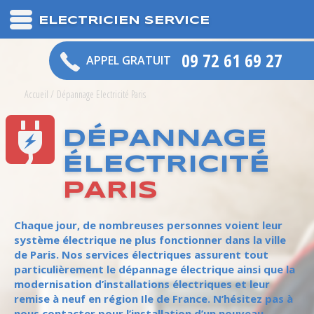
ELECTRICIEN SERVICE
09 72 61 69 27
APPEL GRATUIT
Accueil
/
Dépannage Electricité Paris
DÉPANNAGE
ÉLECTRICITÉ
PARIS
Chaque jour, de nombreuses personnes voient leur
système électrique ne plus fonctionner dans la ville
de Paris. Nos services électriques assurent tout
particulièrement le dépannage électrique ainsi que la
modernisation d’installations électriques et leur
remise à neuf en région Ile de France. N’hésitez pas à
nous contacter pour l’installation d’un nouveau