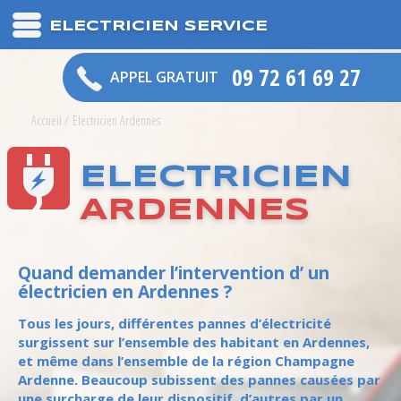
ELECTRICIEN SERVICE
09 72 61 69 27
APPEL GRATUIT
Accueil
/
Electricien Ardennes
ELECTRICIEN
ARDENNES
Quand demander l’intervention d’ un
électricien en Ardennes ?
Tous les jours, différentes pannes d’électricité
surgissent sur l’ensemble des habitant en Ardennes,
et même dans l’ensemble de la région Champagne
Ardenne. Beaucoup subissent des pannes causées par
une surcharge de leur dispositif, d’autres par un