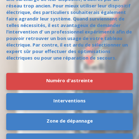
réseau trop ancien. Pour mieux utiliser leur dispositif
électrique, des particuliers souhaiterais également
faire agrandir leur système. Quand surviennent de
telles nécessités, il est avantageux de demander
l’intervention d’ un professionnel expérimenté afin de
pouvoir retrouver un bon usage de votre tableau
électrique. Par contre, il est ardu de sélectionner un
expert sûr pour effectuer des optimisations
électriques ou pour une réparation de secours.
Numéro d'astreinte
Interventions
Zone de dépannage