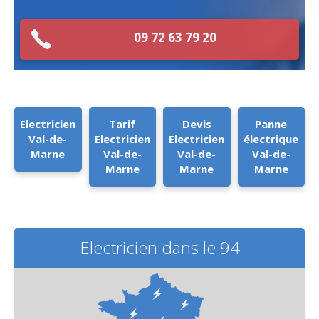
09 72 63 79 20
Electricien
Tarif
Devis
Panne
Val-de-
Electricien
Electricien
électrique
Marne
Val-de-
Val-de-
Val-de-
Marne
Marne
Marne
Electricien dans le 94