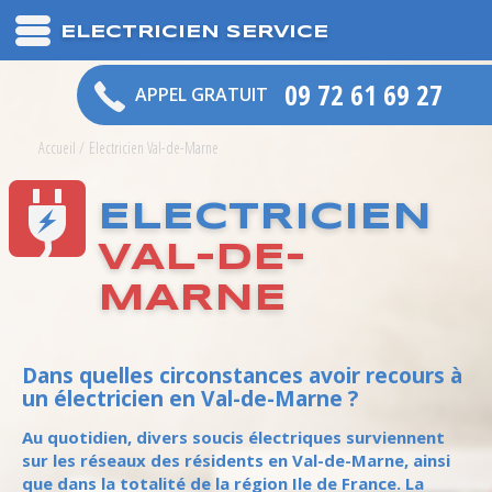
ELECTRICIEN SERVICE
09 72 61 69 27
APPEL GRATUIT
Accueil
/
Electricien Val-de-Marne
ELECTRICIEN
VAL-DE-
MARNE
Dans quelles circonstances avoir recours à
un électricien en Val-de-Marne ?
Au quotidien, divers soucis électriques surviennent
sur les réseaux des résidents en Val-de-Marne, ainsi
que dans la totalité de la région Ile de France. La