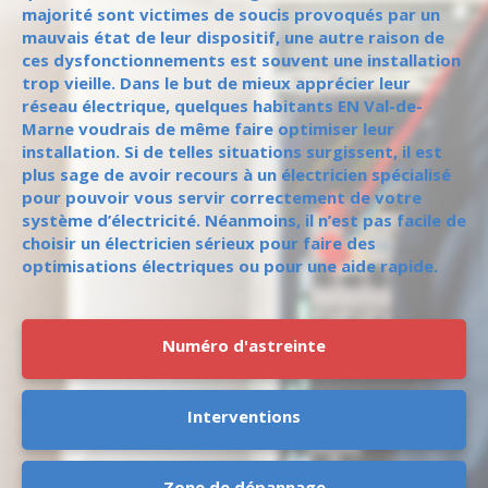
majorité sont victimes de soucis provoqués par un
mauvais état de leur dispositif, une autre raison de
ces dysfonctionnements est souvent une installation
trop vieille. Dans le but de mieux apprécier leur
réseau électrique, quelques habitants EN Val-de-
Marne voudrais de même faire optimiser leur
installation. Si de telles situations surgissent, il est
plus sage de avoir recours à un électricien spécialisé
pour pouvoir vous servir correctement de votre
système d’électricité. Néanmoins, il n’est pas facile de
choisir un électricien sérieux pour faire des
optimisations électriques ou pour une aide rapide.
Numéro d'astreinte
Interventions
Zone de dépannage