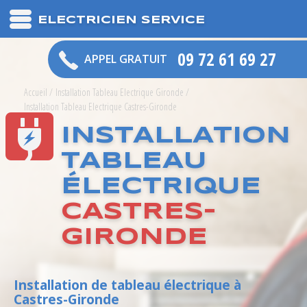
ELECTRICIEN SERVICE
09 72 61 69 27
APPEL GRATUIT
Accueil
/
Installation Tableau Electrique Gironde
/
Installation Tableau Electrique Castres-Gironde
INSTALLATION
TABLEAU
ÉLECTRIQUE
CASTRES-
GIRONDE
Installation de tableau électrique à
Castres-Gironde