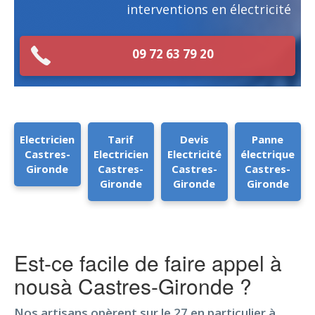
interventions en électricité
09 72 63 79 20
Electricien
Tarif
Devis
Panne
Castres-
Electricien
Electricité
électrique
Gironde
Castres-
Castres-
Castres-
Gironde
Gironde
Gironde
Est-ce facile de faire appel à
nousà Castres-Gironde ?
Nos artisans opèrent sur le 27 en particulier à