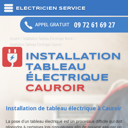
ELECTRICIEN SERVICE
09 72 61 69 27
APPEL GRATUIT
Accueil
/
Installation Tableau Electrique Nord
/
Installation Tableau Electrique Cauroir
INSTALLATION
TABLEAU
ÉLECTRIQUE
CAUROIR
Installation de tableau électrique à Cauroir
La pose d’un tableau électrique est un processus difficile qui doit
répondre à certaines lois rigoureuses afin de pouvoir assurer un