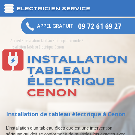
ELECTRICIEN SERVICE
09 72 61 69 27
APPEL GRATUIT
Accueil
/
Installation Tableau Electrique Gironde
/
Installation Tableau Electrique Cenon
INSTALLATION
TABLEAU
ÉLECTRIQUE
CENON
Installation de tableau électrique à Cenon
L’installation d’un tableau électrique est une intervention
sérieuse qui doit se conformer à de multiples lois exactes avec