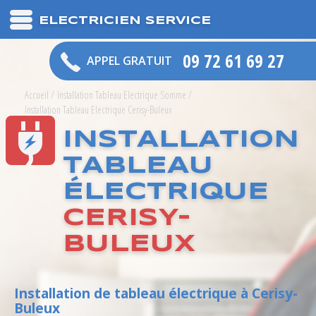
ELECTRICIEN SERVICE
09 72 61 69 27
APPEL GRATUIT
Accueil
/
Installation Tableau Electrique Somme
/
Installation Tableau Electrique Cerisy-Buleux
INSTALLATION
TABLEAU
ÉLECTRIQUE
CERISY-
BULEUX
Installation de tableau électrique à Cerisy-
Buleux