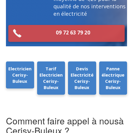
qualité de nos interventions
en électricité
09 72 63 79 20
Electricien
Tarif
Devis
Panne
Cerisy-
Electricien
Electricité
électrique
Buleux
Cerisy-
Cerisy-
Cerisy-
Buleux
Buleux
Buleux
Comment faire appel à nousà
Cerisy-Buleux ?