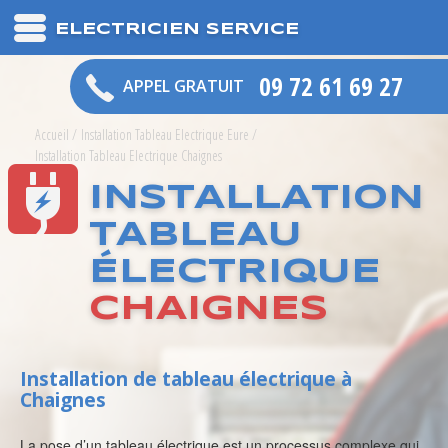
ELECTRICIEN SERVICE
09 72 61 69 27
APPEL GRATUIT
Accueil
/
Installation Tableau Electrique Eure
/
Installation Tableau Electrique Chaignes
INSTALLATION
TABLEAU
ÉLECTRIQUE
CHAIGNES
Installation de tableau électrique à
Chaignes
La pose d’un tableau électrique est un processus complexe qui