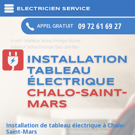
ELECTRICIEN SERVICE
09 72 61 69 27
APPEL GRATUIT
Accueil
/
Installation Tableau Electrique Essonne
/
Installation Tableau Electrique Chalo-Saint-Mars
INSTALLATION
TABLEAU
ÉLECTRIQUE
CHALO-SAINT-
MARS
Installation de tableau électrique à Chalo-
Saint-Mars