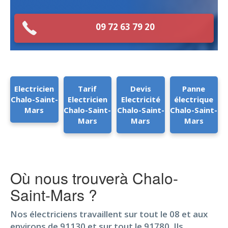
09 72 63 79 20
Electricien
Tarif
Devis
Panne
Chalo-Saint-
Electricien
Electricité
électrique
Mars
Chalo-Saint-
Chalo-Saint-
Chalo-Saint-
Mars
Mars
Mars
Où nous trouverà Chalo-
Saint-Mars ?
Nos électriciens travaillent sur tout le 08 et aux
environs de 91130 et sur tout le 91780. Ils