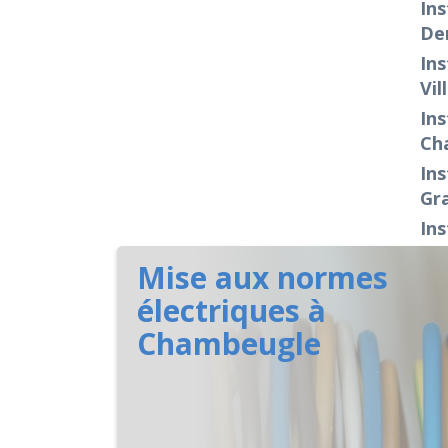
Ins
De
Ins
Vil
Ins
Ch
Ins
Gr
Ins
Mise aux normes
électriques à
Chambeugle