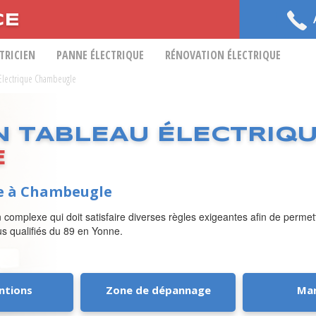
CE
CTRICIEN
PANNE ÉLECTRIQUE
RÉNOVATION ÉLECTRIQUE
u Electrique Chambeugle
N TABLEAU ÉLECTRIQ
E
ue à Chambeugle
 complexe qui doit satisfaire diverses règles exigeantes afin de permet
lus qualifiés du 89 en Yonne.
ntions
Zone de dépannage
Ma