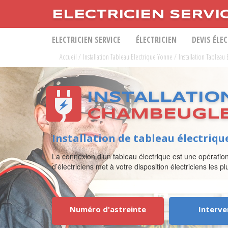
ELECTRICIEN SERVI
ELECTRICIEN SERVICE
ÉLECTRICIEN
DEVIS ÉLE
Accueil
/
Installation Tableau Electrique Yonne
/
Installation Tablea
INSTALLATIO
CHAMBEUGL
Installation de tableau électriq
La connexion d’un tableau électrique est une opération
d’électriciens met à votre disposition électriciens les p
Numéro d'astreinte
Interve