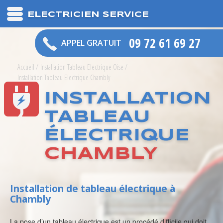
ELECTRICIEN SERVICE
09 72 61 69 27
APPEL GRATUIT
Accueil
/
Installation Tableau Electrique Oise
/
Installation Tableau Electrique Chambly
INSTALLATION
TABLEAU
ÉLECTRIQUE
CHAMBLY
Installation de tableau électrique à
Chambly
La pose d’un tableau électrique est un procédé difficile qui doit