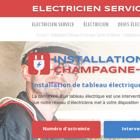
ELECTRICIEN SERVI
ELECTRICIEN SERVICE
ÉLECTRICIEN
DEVIS ÉLE
Accueil
/
Installation Tableau Electrique Seine-et-Marne
/
Installati
INSTALLATIO
CHAMPAGNE-
Installation de tableau électriq
La connexion d’un tableau électrique est une interventi
que notre réseau d’électriciens met à votre disposition
Numéro d'astreinte
Interve