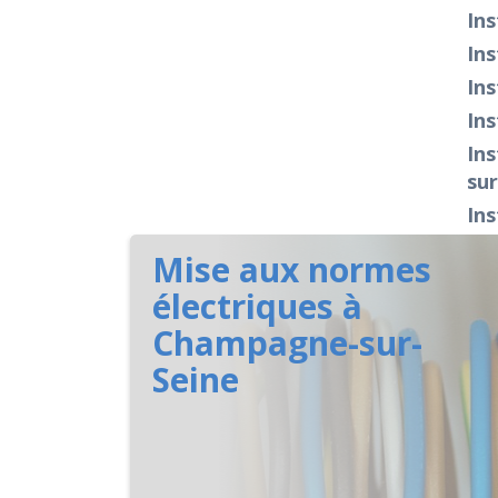
Ins
Ins
Ins
Ins
Ins
sur
Ins
Mise aux normes
électriques à
Champagne-sur-
Seine