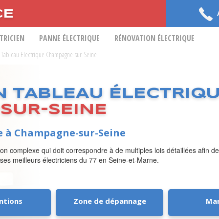
CE
CTRICIEN
PANNE ÉLECTRIQUE
RÉNOVATION ÉLECTRIQUE
on Tableau Electrique Champagne-sur-Seine
N TABLEAU ÉLECTRIQ
SUR-SEINE
ue à Champagne-sur-Seine
on complexe qui doit correspondre à de multiples lois détaillées afin de
 ses meilleurs électriciens du 77 en Seine-et-Marne.
ntions
Zone de dépannage
Ma