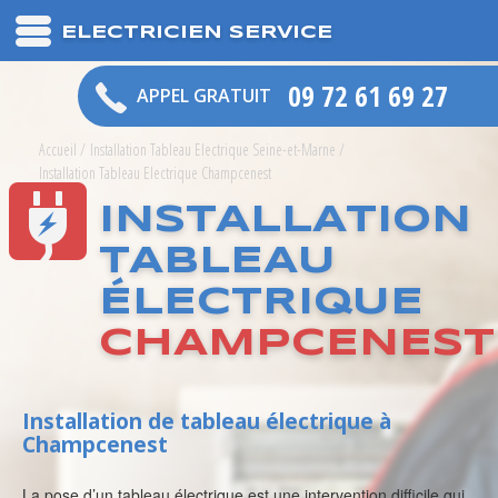
ELECTRICIEN SERVICE
09 72 61 69 27
APPEL GRATUIT
Accueil
/
Installation Tableau Electrique Seine-et-Marne
/
Installation Tableau Electrique Champcenest
INSTALLATION
TABLEAU
ÉLECTRIQUE
CHAMPCENEST
Installation de tableau électrique à
Champcenest
La pose d’un tableau électrique est une intervention difficile qui