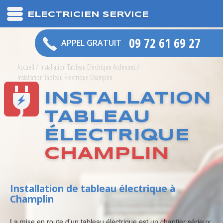
ELECTRICIEN SERVICE
09 72 61 69 27
APPEL GRATUIT
Accueil
/
Installation Tableau Electrique Ardennes
/
Installation Tableau Electrique Champlin
INSTALLATION
TABLEAU
ÉLECTRIQUE
CHAMPLIN
Installation de tableau électrique à
Champlin
La mise en route d’un tableau électrique est un chantier sérieux