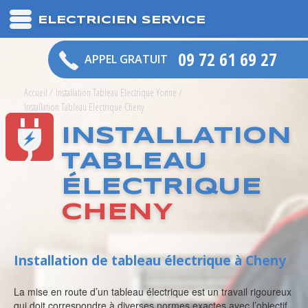
ELECTRICIEN SERVICE
09 72 61 69 27
APPEL GRATUIT
Accueil
/
Installation Tableau Electrique Yonne
/
Installation Tableau Electrique Cheny
INSTALLATION
TABLEAU
ÉLECTRIQUE
CHENY
Installation de tableau électrique à Cheny
La mise en route d’un tableau électrique est un travail rigoureux
qui doit correspondre à diverses normes exactes avec l’objectif