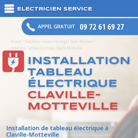
ELECTRICIEN SERVICE
09 72 61 69 27
APPEL GRATUIT
Accueil
/
Installation Tableau Electrique Seine-Maritime
/
Installation Tableau Electrique Claville-Motteville
INSTALLATION
TABLEAU
ÉLECTRIQUE
CLAVILLE-
MOTTEVILLE
Installation de tableau électrique à
Claville-Motteville