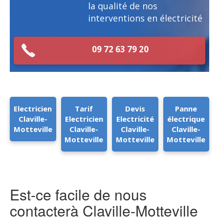
la qualité de nos
interventions en électricité
09 72 63 79 20
Electricien
Tarif
Devis
Panne
Claville-
Electricien
Electricité
électrique
Motteville
Claville-
Claville-
Claville-
Motteville
Motteville
Motteville
Est-ce facile de nous
contacterà Claville-Motteville