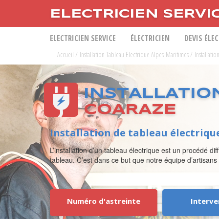
ELECTRICIEN SERVI
ELECTRICIEN SERVICE
ÉLECTRICIEN
DEVIS ÉLE
Accueil
/
Installation Tableau Electrique Alpes-Maritimes
/
Installati
INSTALLATIO
COARAZE
Installation de tableau électriqu
L’installation d’un tableau électrique est un procédé di
tableau. C’est dans ce but que notre équipe d’artisans 
Numéro d'astreinte
Interve