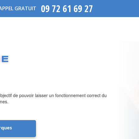
09 72 61 69 27
APPEL GRATUIT
UE
’objectif de pouvoir laisser un fonctionnement correct du
imes.
rques