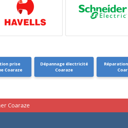
tion prise
Dépannage électricité
Réparation
ue Coaraze
Coaraze
Coar
cher Coaraze