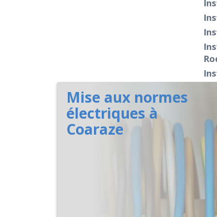
Ins
Ins
Ins
Ins
Ro
Ins
Mise aux normes
électriques à
Coaraze