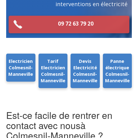
interventions en électricité
09 72 63 79 20
Electricien
Tarif
Devis
Panne
Colmesnil-
Electricien
Electricité
électrique
Manneville
Colmesnil-
Colmesnil-
Colmesnil-
Manneville
Manneville
Manneville
Est-ce facile de rentrer en
contact avec nousà
Colmesnil-Manneville ?