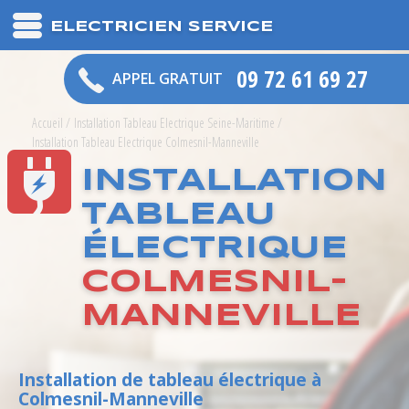
ELECTRICIEN SERVICE
09 72 61 69 27
APPEL GRATUIT
Accueil
/
Installation Tableau Electrique Seine-Maritime
/
Installation Tableau Electrique Colmesnil-Manneville
INSTALLATION
TABLEAU
ÉLECTRIQUE
COLMESNIL-
MANNEVILLE
Installation de tableau électrique à
Colmesnil-Manneville