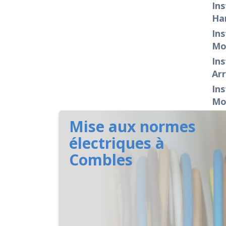
Ins
Ha
Ins
Mo
Ins
Ar
Ins
Mo
Mise aux normes
électriques à
Combles