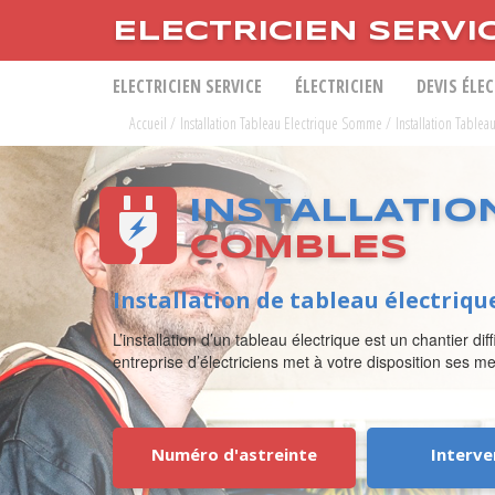
ELECTRICIEN SERVI
ELECTRICIEN SERVICE
ÉLECTRICIEN
DEVIS ÉLE
Accueil
/
Installation Tableau Electrique Somme
/
Installation Table
INSTALLATIO
COMBLES
Installation de tableau électriq
L’installation d’un tableau électrique est un chantier di
entreprise d’électriciens met à votre disposition ses m
Numéro d'astreinte
Interve