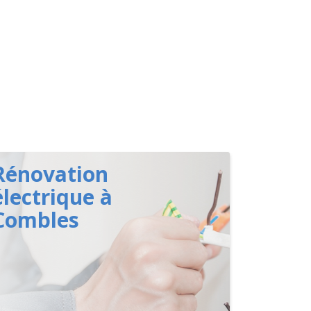
Rénovation
électrique à
Combles