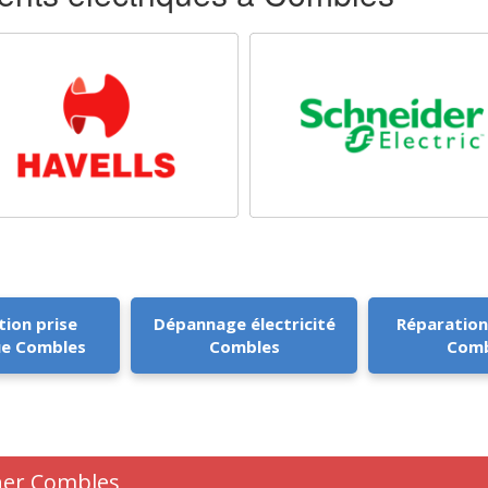
tion prise
Dépannage électricité
Réparation
ue Combles
Combles
Comb
cher Combles