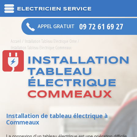
ELECTRICIEN SERVICE
09 72 61 69 27
APPEL GRATUIT
Accueil
/
Installation Tableau Electrique Orne
/
Installation Tableau Electrique Commeaux
INSTALLATION
TABLEAU
ÉLECTRIQUE
COMMEAUX
Installation de tableau électrique à
Commeaux
La connexion d’un tableau électrique est une opération difficile