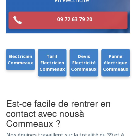
en électricité
09 72 63 79 20
Electricien
Tarif
Devis
Panne
Commeaux
Electricien
Electricité
électrique
Commeaux
Commeaux
Commeaux
Est-ce facile de rentrer en
contact avec nousà
Commeaux ?
Nos équipes travaillent sur la totalité du 39 et à