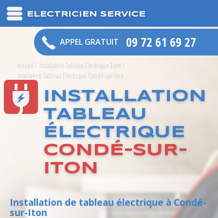
ELECTRICIEN SERVICE
09 72 61 69 27
APPEL GRATUIT
Accueil
/
Installation Tableau Electrique Eure
/
Installation Tableau Electrique Condé-sur-Iton
INSTALLATION
TABLEAU
ÉLECTRIQUE
CONDÉ-SUR-
ITON
Installation de tableau électrique à Condé-
sur-Iton