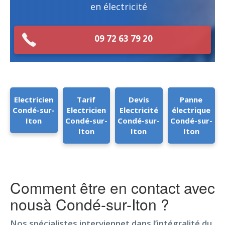
en électricité
09 72 63 79 20
Electricien
Tarif
Devis
Panne
Condé-sur-
Electricien
Electricité
électrique
Iton
Condé-sur-
Condé-sur-
Condé-sur-
Iton
Iton
Iton
Comment être en contact avec
nousà Condé-sur-Iton ?
Nos spécialistes interviennet dans l’intégralité du