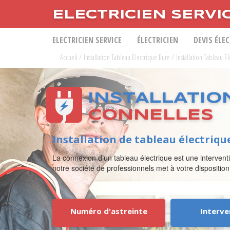
ELECTRICIEN SERVI
ELECTRICIEN SERVICE
ÉLECTRICIEN
DEVIS ÉLE
Accueil
/
Installation Tableau Electrique Eure
/
Installation Tableau E
INSTALLATIO
CONNELLES
Installation de tableau électriqu
La connexion d’un tableau électrique est une interventi
notre société de professionnels met à votre disposition
Numéro d'astreinte
Interve