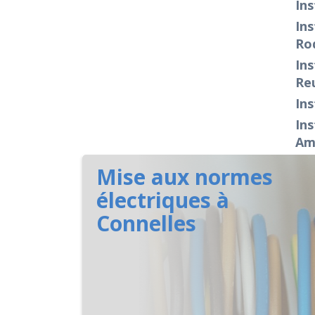
Ins
Ins
Ro
Ins
Reu
Ins
Ins
Amf
Mise aux normes
électriques à
Connelles