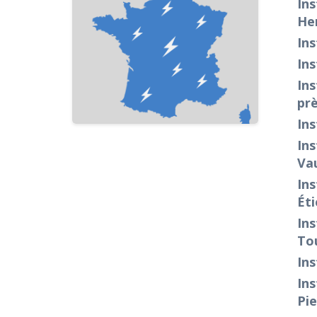
Ins
Her
Ins
Ins
Ins
prè
Ins
Ins
Vau
Ins
Ét
Ins
To
Ins
Ins
Pi