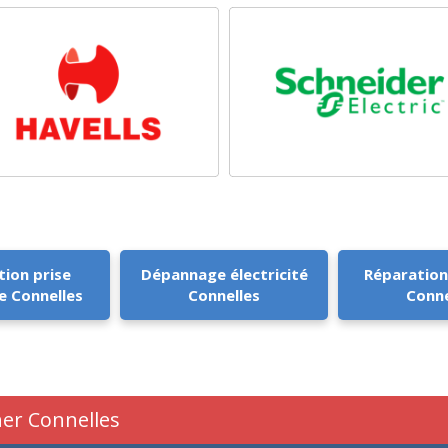
tion prise
Dépannage électricité
Réparation
e Connelles
Connelles
Conne
her Connelles