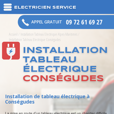
ELECTRICIEN SERVICE
09 72 61 69 27
APPEL GRATUIT
Accueil
/
Installation Tableau Electrique Alpes-Maritimes
/
Installation Tableau Electrique Conségudes
INSTALLATION
TABLEAU
ÉLECTRIQUE
CONSÉGUDES
Installation de tableau électrique à
Conségudes
La mise en route d’un tableau électrique est un chantier difficile