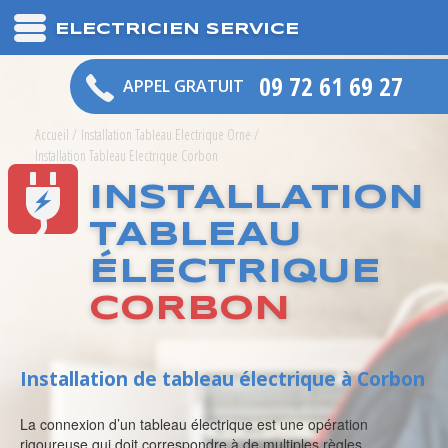
ELECTRICIEN SERVICE
09 72 61 69 27
APPEL GRATUIT
Accueil
/
Installation Tableau Electrique Orne
/
Installation Tableau Electrique Corbon
INSTALLATION
TABLEAU
ÉLECTRIQUE
CORBON
Installation de tableau électrique à Corbon
La connexion d’un tableau électrique est une opération
rigoureuse qui doit correspondre à de multiples règles