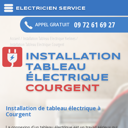
ELECTRICIEN SERVICE
09 72 61 69 27
APPEL GRATUIT
Accueil
/
Installation Tableau Electrique Yvelines
/
Installation Tableau Electrique Courgent
INSTALLATION
TABLEAU
ÉLECTRIQUE
COURGENT
Installation de tableau électrique à
Courgent
La connexion d’un tableau électrique est un travail sérieux qui