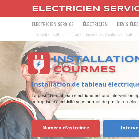
ELECTRICIEN SERVI
ELECTRICIEN SERVICE
ÉLECTRICIEN
DEVIS ÉLE
Accueil
/
Installation Tableau Electrique Alpes-Maritimes
/
Installati
INSTALLATIO
COURMES
Installation de tableau électriq
La pose d’un tableau électrique est une intervention ri
entreprise d’électricité vous permet de profiter de éle
Numéro d'astreinte
Interve