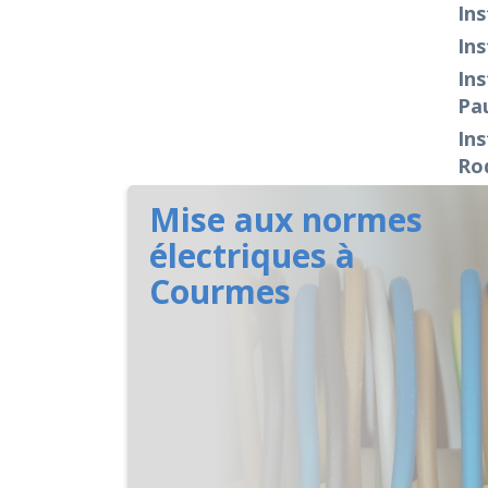
Ins
Ins
Ins
Pa
Ins
Roq
Mise aux normes
électriques à
Courmes