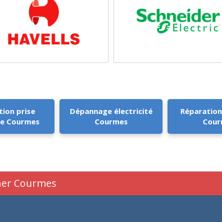
tion prise
Dépannage électricité
Réparation
ue Courmes
Courmes
Cour
cher Courmes