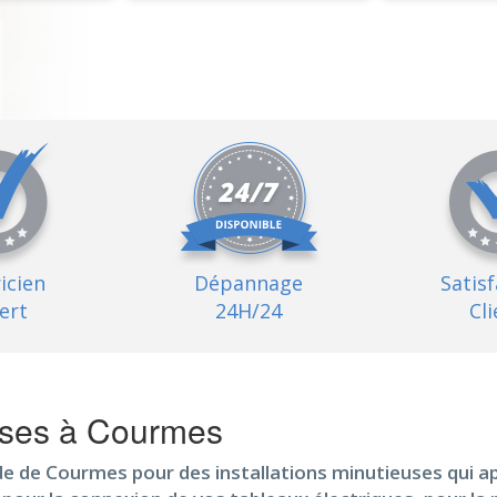
ricien
Dépannage
Satis
ert
24H/24
Cli
euses à Courmes
de de Courmes pour des installations minutieuses qui ap