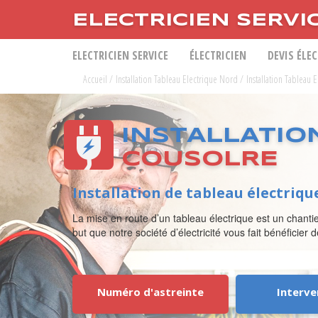
ELECTRICIEN SERVI
ELECTRICIEN SERVICE
ÉLECTRICIEN
DEVIS ÉLE
Accueil
/
Installation Tableau Electrique Nord
/
Installation Tableau 
INSTALLATIO
COUSOLRE
Installation de tableau électriqu
La mise en route d’un tableau électrique est un chantie
but que notre société d’électricité vous fait bénéficier 
Numéro d'astreinte
Interve