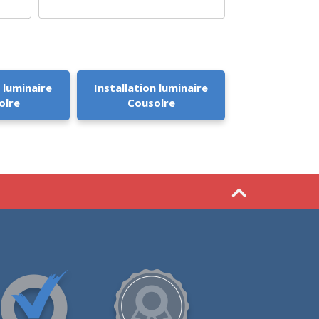
 luminaire
Installation luminaire
olre
Cousolre