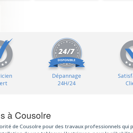
ricien
Dépannage
Satis
ert
24H/24
Cli
ls à Cousolre
orité de Cousolre pour des travaux professionnels qui 