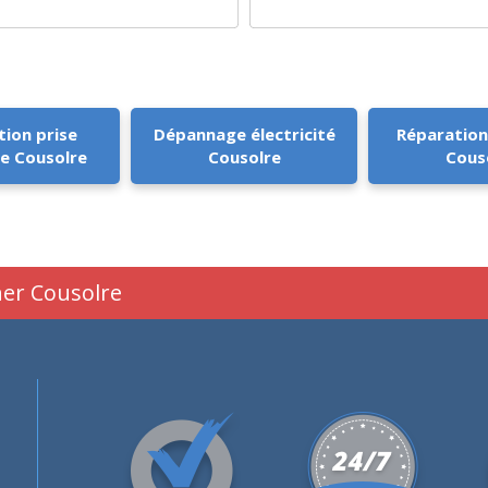
tion prise
Dépannage électricité
Réparation
ue Cousolre
Cousolre
Cous
her Cousolre