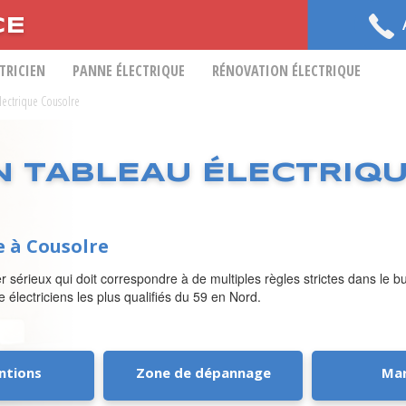
CE
CTRICIEN
PANNE ÉLECTRIQUE
RÉNOVATION ÉLECTRIQUE
Electrique Cousolre
N TABLEAU ÉLECTRIQ
e à Cousolre
r sérieux qui doit correspondre à de multiples règles strictes dans le 
de électriciens les plus qualifiés du 59 en Nord.
ntions
Zone de dépannage
Ma