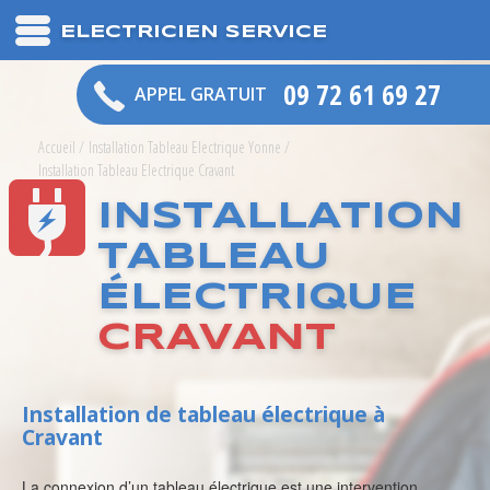
ELECTRICIEN SERVICE
09 72 61 69 27
APPEL GRATUIT
Accueil
/
Installation Tableau Electrique Yonne
/
Installation Tableau Electrique Cravant
INSTALLATION
TABLEAU
ÉLECTRIQUE
CRAVANT
Installation de tableau électrique à
Cravant
La connexion d’un tableau électrique est une intervention