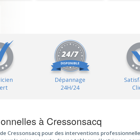
ricien
Dépannage
Satis
ert
24H/24
Cli
sionnelles à Cressonsacq
é de Cressonsacq pour des interventions professionnelles