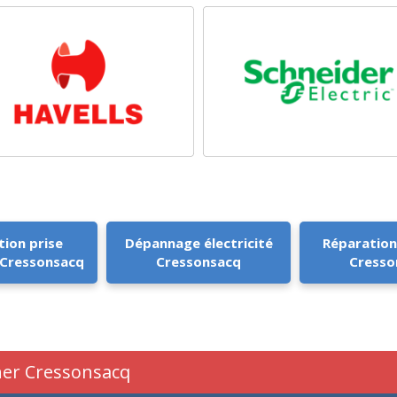
tion prise
Dépannage électricité
Réparation
 Cressonsacq
Cressonsacq
Cresso
cher Cressonsacq