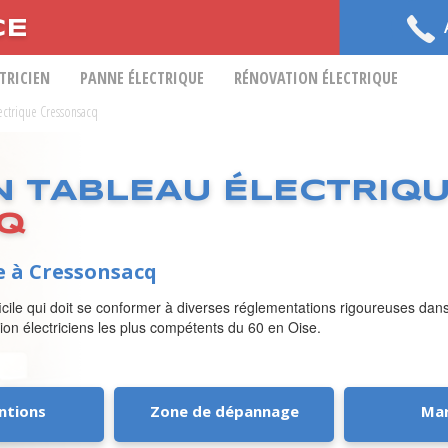
CE
CTRICIEN
PANNE ÉLECTRIQUE
RÉNOVATION ÉLECTRIQUE
lectrique Cressonsacq
N TABLEAU ÉLECTRIQ
Q
e à Cressonsacq
ifficile qui doit se conformer à diverses réglementations rigoureuses da
tion électriciens les plus compétents du 60 en Oise.
ntions
Zone de dépannage
Ma