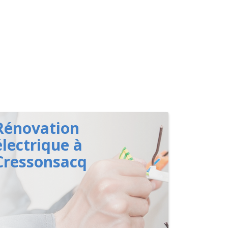
Rénovation
électrique à
Cressonsacq