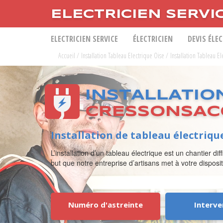
ELECTRICIEN SERVI
ELECTRICIEN SERVICE
ÉLECTRICIEN
DEVIS ÉLE
Accueil
/
Installation Tableau Electrique Oise
/
Installation Tableau E
INSTALLATIO
CRESSONSAC
Installation de tableau électriqu
L’installation d’un tableau électrique est un chantier d
but que notre entreprise d’artisans met à votre disposi
Numéro d'astreinte
Interve