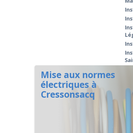
Ma
Ins
Ins
Ins
Lég
Ins
Ins
Sai
Mise aux normes
électriques à
Cressonsacq