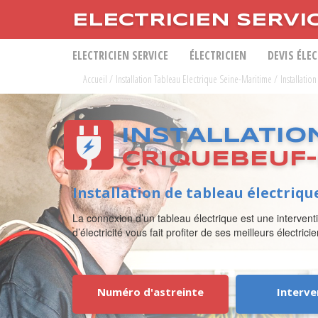
ELECTRICIEN SERVI
ELECTRICIEN SERVICE
ÉLECTRICIEN
DEVIS ÉLE
Accueil
/
Installation Tableau Electrique Seine-Maritime
/
Installati
INSTALLATIO
CRIQUEBEUF
Installation de tableau électriq
La connexion d’un tableau électrique est une intervent
d’électricité vous fait profiter de ses meilleurs électri
Numéro d'astreinte
Interve