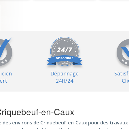
ricien
Dépannage
Satis
ert
24H/24
Cli
Criquebeuf-en-Caux
é des environs de Criquebeuf-en-Caux pour des travaux m