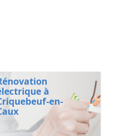
Rénovation
électrique à
Criquebeuf-en-
Caux