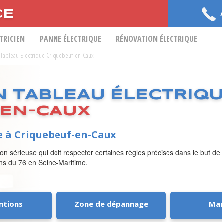
CE
CTRICIEN
PANNE ÉLECTRIQUE
RÉNOVATION ÉLECTRIQUE
on Tableau Electrique Criquebeuf-en-Caux
N TABLEAU ÉLECTRIQ
-EN-CAUX
ue à Criquebeuf-en-Caux
ion sérieuse qui doit respecter certaines règles précises dans le but de
ciens du 76 en Seine-Maritime.
ntions
Zone de dépannage
Ma