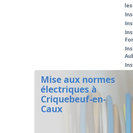
les
Ins
Ins
Ins
Fo
Ins
Aub
Ins
Mise aux normes
électriques à
Criquebeuf-en-
Caux