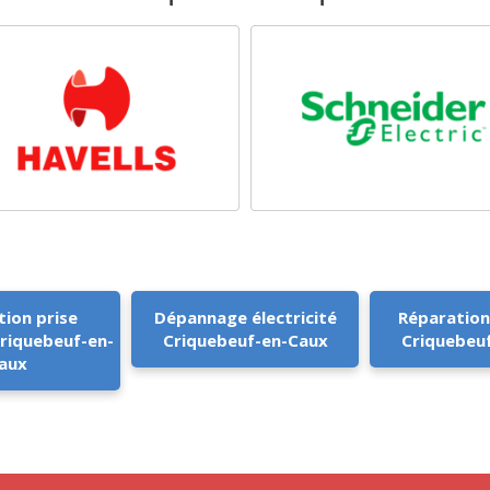
tion prise
Dépannage électricité
Réparation
Criquebeuf-en-
Criquebeuf-en-Caux
Criquebeu
aux