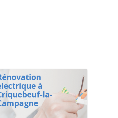
Rénovation
électrique à
Criquebeuf-la-
Campagne