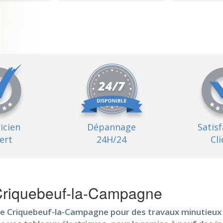
ricien
Dépannage
Satis
ert
24H/24
Cli
 Criquebeuf-la-Campagne
e Criquebeuf-la-Campagne pour des travaux minutieux q