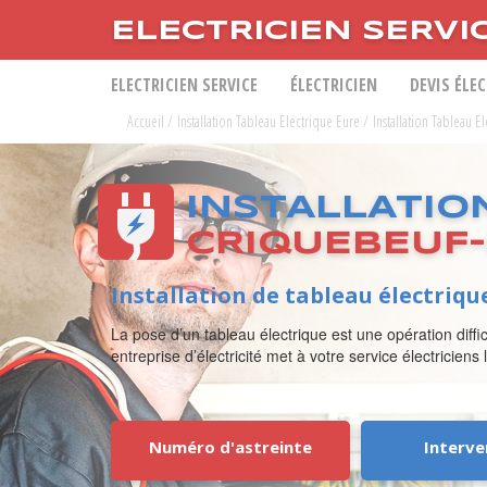
ELECTRICIEN SERVI
ELECTRICIEN SERVICE
ÉLECTRICIEN
DEVIS ÉLE
Accueil
/
Installation Tableau Electrique Eure
/
Installation Tableau 
INSTALLATIO
CRIQUEBEUF
Installation de tableau électriq
La pose d’un tableau électrique est une opération diffic
entreprise d’électricité met à votre service électriciens
Numéro d'astreinte
Interve