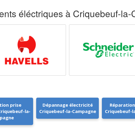
nts éléctriques à Criquebeuf-l
tion prise
Dépannage électricité
Réparation
Criquebeuf-la-
Criquebeuf-la-Campagne
Criquebeuf-
pagne