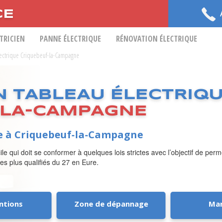
CE
CTRICIEN
PANNE ÉLECTRIQUE
RÉNOVATION ÉLECTRIQUE
Electrique Criquebeuf-la-Campagne
N TABLEAU ÉLECTRIQ
-LA-CAMPAGNE
ue à Criquebeuf-la-Campagne
ile qui doit se conformer à quelques lois strictes avec l’objectif de perm
 les plus qualifiés du 27 en Eure.
ntions
Zone de dépannage
Ma