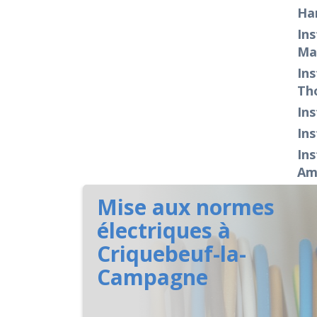
Ha
Ins
Ma
Ins
Th
Ins
Ins
Ins
Am
Mise aux normes
électriques à
Criquebeuf-la-
Campagne