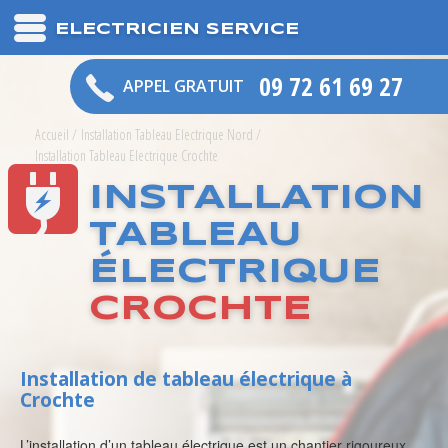
ELECTRICIEN SERVICE
09 72 61 69 27
APPEL GRATUIT
Accueil
/
Installation Tableau Electrique Nord
/
Installation Tableau Electrique Crochte
INSTALLATION
TABLEAU
ÉLECTRIQUE
CROCHTE
Installation de tableau électrique à
Crochte
L’installation d’un tableau électrique est un chantier rigoureux