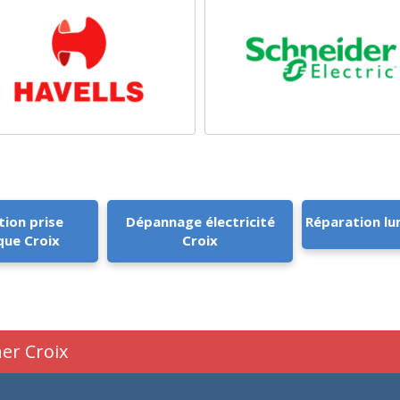
tion prise
Dépannage électricité
Réparation lu
que Croix
Croix
her Croix