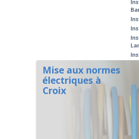
Ins
Bar
Ins
Ins
Ins
La
Ins
Mise aux normes
électriques à
Croix