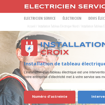
ELECTRICIEN SERVI
ELECTRICIEN SERVICE
ÉLECTRICIEN
DEVIS ÉLE
Accueil
/
Installation Tableau Electrique Nord
/
Installation Tableau 
INSTALLATIO
CROIX
Installation de tableau électriqu
L’installation d’un tableau électrique est une interve
notre entreprise d’électricité met à votre service ses m
Numéro d'astreinte
Interve