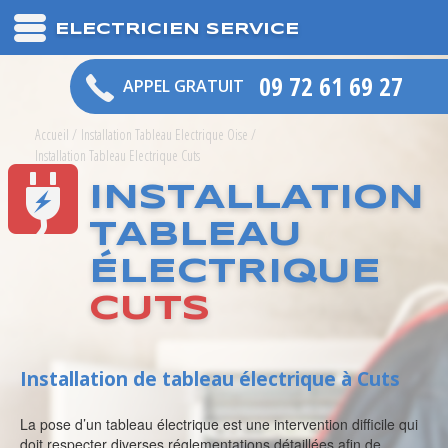
ELECTRICIEN SERVICE
09 72 61 69 27
APPEL GRATUIT
Accueil
/
Installation Tableau Electrique Oise
/
Installation Tableau Electrique Cuts
INSTALLATION
TABLEAU
ÉLECTRIQUE
CUTS
Installation de tableau électrique à Cuts
La pose d’un tableau électrique est une intervention difficile qui
doit respecter diverses réglementations détaillées afin de