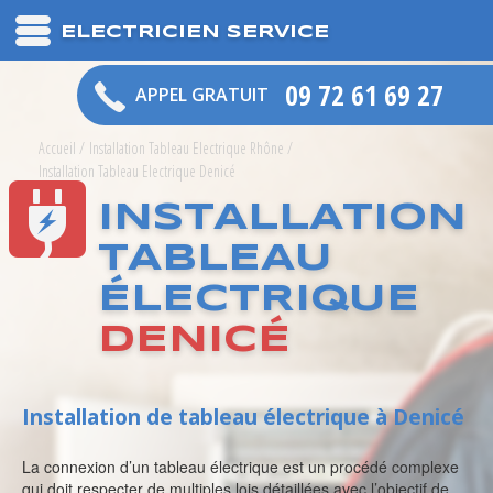
ELECTRICIEN SERVICE
09 72 61 69 27
APPEL GRATUIT
Accueil
/
Installation Tableau Electrique Rhône
/
Installation Tableau Electrique Denicé
INSTALLATION
TABLEAU
ÉLECTRIQUE
DENICÉ
Installation de tableau électrique à Denicé
La connexion d’un tableau électrique est un procédé complexe
qui doit respecter de multiples lois détaillées avec l’objectif de