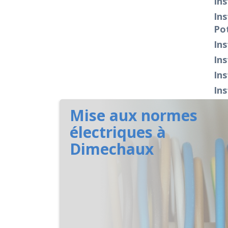
Ins
Ins
Po
Ins
Ins
Ins
Ins
Mise aux normes
électriques à
Dimechaux