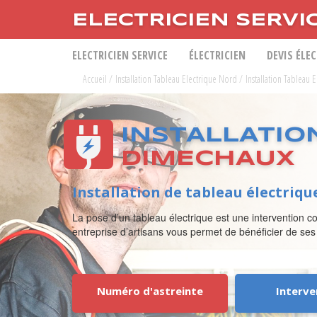
ELECTRICIEN SERVI
ELECTRICIEN SERVICE
ÉLECTRICIEN
DEVIS ÉLE
Accueil
/
Installation Tableau Electrique Nord
/
Installation Tableau
INSTALLATIO
DIMECHAUX
Installation de tableau électriq
La pose d’un tableau électrique est une intervention co
entreprise d’artisans vous permet de bénéficier de ses
Numéro d'astreinte
Interve