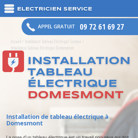
ELECTRICIEN SERVICE
09 72 61 69 27
APPEL GRATUIT
Accueil
/
Installation Tableau Electrique Somme
/
Installation Tableau Electrique Domesmont
INSTALLATION
TABLEAU
ÉLECTRIQUE
DOMESMONT
Installation de tableau électrique à
Domesmont
La pose d’un tableau électrique est un travail rigoureux qui doit