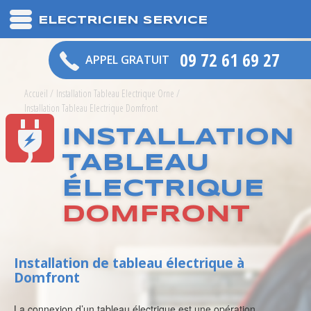
ELECTRICIEN SERVICE
09 72 61 69 27
APPEL GRATUIT
Accueil
/
Installation Tableau Electrique Orne
/
Installation Tableau Electrique Domfront
INSTALLATION
TABLEAU
ÉLECTRIQUE
DOMFRONT
Installation de tableau électrique à
Domfront
La connexion d’un tableau électrique est une opération