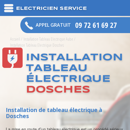
ELECTRICIEN SERVICE
09 72 61 69 27
APPEL GRATUIT
Accueil
/
Installation Tableau Electrique Aube
/
Installation Tableau Electrique Dosches
INSTALLATION
TABLEAU
ÉLECTRIQUE
DOSCHES
Installation de tableau électrique à
Dosches
La mise en route d’un tableau électrique est un procédé sérieux