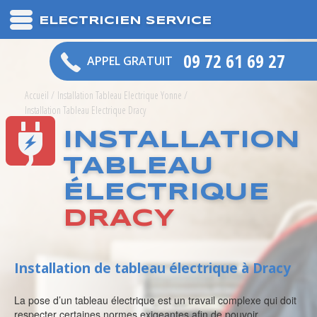
ELECTRICIEN SERVICE
09 72 61 69 27
APPEL GRATUIT
Accueil
/
Installation Tableau Electrique Yonne
/
Installation Tableau Electrique Dracy
INSTALLATION
TABLEAU
ÉLECTRIQUE
DRACY
Installation de tableau électrique à Dracy
La pose d’un tableau électrique est un travail complexe qui doit
respecter certaines normes exigeantes afin de pouvoir