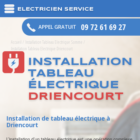
ELECTRICIEN SERVICE
09 72 61 69 27
APPEL GRATUIT
Accueil
/
Installation Tableau Electrique Somme
/
Installation Tableau Electrique Driencourt
INSTALLATION
TABLEAU
ÉLECTRIQUE
DRIENCOURT
Installation de tableau électrique à
Driencourt
L’installation d’un tableau électrique est une opération complexe