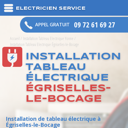
ELECTRICIEN SERVICE
09 72 61 69 27
APPEL GRATUIT
Accueil
/
Installation Tableau Electrique Yonne
/
Installation Tableau Electrique Égriselles-le-Bocage
INSTALLATION
TABLEAU
ÉLECTRIQUE
ÉGRISELLES-
LE-BOCAGE
Installation de tableau électrique à
Égriselles-le-Bocage