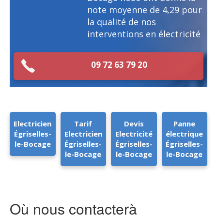
note moyenne de
4,29
pour
la qualité de nos
interventions en électricité
09 72 63 79 20
Electricien
Tarif
Devis
Panne
Égriselles-
Electricien
Electricité
électrique
le-Bocage
Égriselles-
Égriselles-
Égriselles-
le-Bocage
le-Bocage
le-Bocage
Où nous contacterà