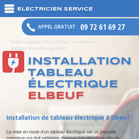
ELECTRICIEN SERVICE
09 72 61 69 27
APPEL GRATUIT
Accueil
/
Installation Tableau Electrique Seine-Maritime
/
Installation Tableau Electrique Elbeuf
INSTALLATION
TABLEAU
ÉLECTRIQUE
ELBEUF
Installation de tableau électrique à Elbeuf
La mise en route d’un tableau électrique est un procédé
complexe qui doit satisfaire diverses lois détaillées afin de